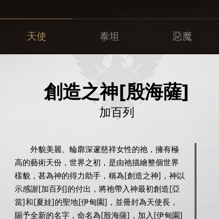
天使
泰坦
惡魔
創造之神[殷海薩]
加百列
外貌美麗、輪廓深邃慈祥女性的祂，擁有極
高的藝術天份，世界之初，是由祂描繪整個世界
樣貌，甚為神的得力助手，稱為[創造之神]，神以
示感謝[加百列]的付出，將祂帶入神最初創造[亞
當]和[夏娃]的聖地[伊甸園]，並冊封為天使長，
賜予全新的名字，命名為[殷海薩]，加入[伊甸園]