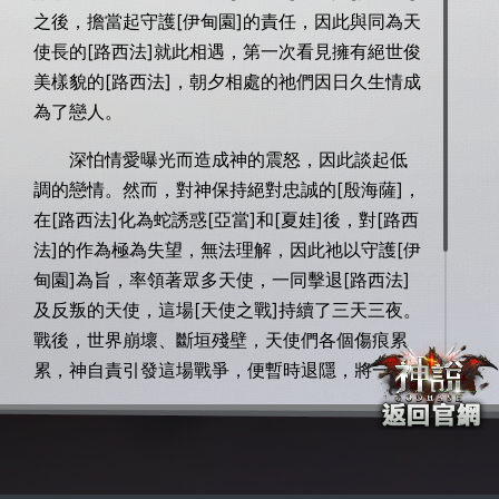
之後，擔當起守護[伊甸園]的責任，因此與同為天
使長的[路西法]就此相遇，第一次看見擁有絕世俊
美樣貌的[路西法]，朝夕相處的祂們因日久生情成
為了戀人。
深怕情愛曝光而造成神的震怒，因此談起低
調的戀情。然而，對神保持絕對忠誠的[殷海薩]，
在[路西法]化為蛇誘惑[亞當]和[夏娃]後，對[路西
法]的作為極為失望，無法理解，因此祂以守護[伊
甸園]為旨，率領著眾多天使，一同擊退[路西法]
及反叛的天使，這場[天使之戰]持續了三天三夜。
戰後，世界崩壞、斷垣殘壁，天使們各個傷痕累
累，神自責引發這場戰爭，便暫時退隱，將一切
主導與責任全權交付於[殷海薩]。