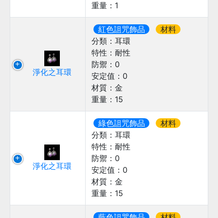
重量：
1
紅色詛咒飾品
材料
分類：
耳環
特性：
耐性
防禦：
0
淨化之耳環
安定值：
0
材質：
金
重量：
15
綠色詛咒飾品
材料
分類：
耳環
特性：
耐性
防禦：
0
淨化之耳環
安定值：
0
材質：
金
重量：
15
藍色詛咒飾品
材料