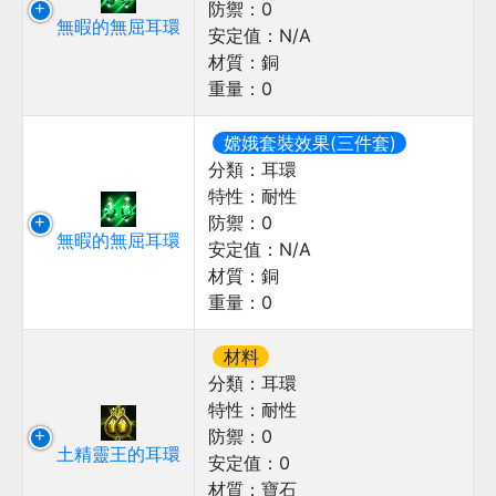
防禦：
0
無暇的無屈耳環
安定值：
N/A
材質：
銅
重量：
0
嫦娥套裝效果(三件套)
分類：
耳環
特性：
耐性
防禦：
0
無暇的無屈耳環
安定值：
N/A
材質：
銅
重量：
0
材料
分類：
耳環
特性：
耐性
防禦：
0
土精靈王的耳環
安定值：
0
材質：
寶石