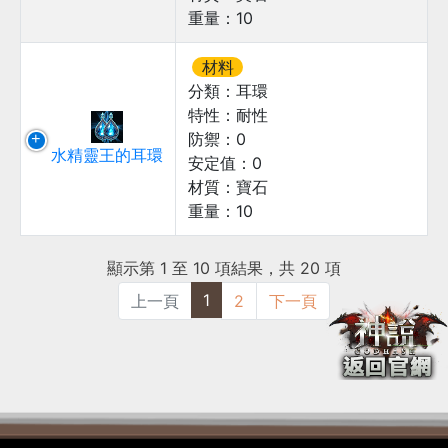
重量：
10
材料
分類：
耳環
特性：
耐性
防禦：
0
水精靈王的耳環
安定值：
0
材質：
寶石
重量：
10
顯示第 1 至 10 項結果，共 20 項
1
上一頁
2
下一頁