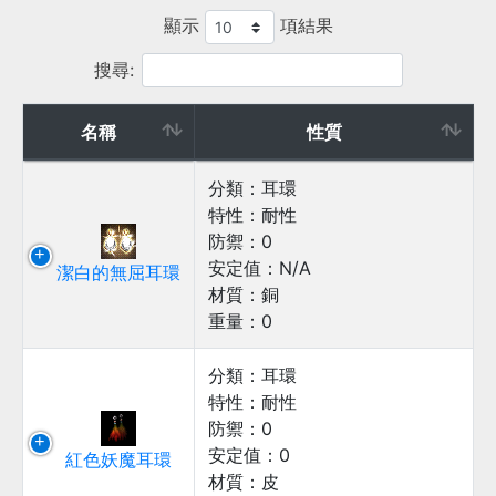
顯示
項結果
搜尋:
名稱
性質
分類：
耳環
特性：
耐性
防禦：
0
安定值：
N/A
潔白的無屈耳環
材質：
銅
重量：
0
分類：
耳環
特性：
耐性
防禦：
0
安定值：
0
紅色妖魔耳環
材質：
皮