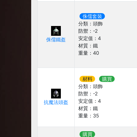
侏儒套裝
分類：
頭飾
防禦：
-2
安定值：
4
侏儒鐵盔
材質：
鐵
重量：
40
材料
購買
分類：
頭飾
防禦：
-2
安定值：
4
抗魔法頭盔
材質：
鐵
重量：
35
購買