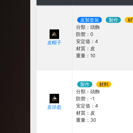
皮製套裝
製作
材
分類：
頭飾
防禦：
0
安定值：
4
皮帽子
材質：
皮
重量：
10
製作
材料
分類：
頭飾
防禦：
-1
安定值：
4
皮頭盔
材質：
皮
重量：
30