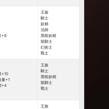
王族
騎士
妖精
法師
+8
黑暗妖精
龍騎士
幻術士
戰士
王族
騎士
+10
黑暗妖精
量+1
龍騎士
+4
戰士
王族