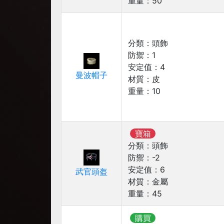
重量：
50
分類：
頭飾
防禦：
1
安定值：
4
曼波帽子
材質：
皮
重量：
10
寶箱
分類：
頭飾
防禦：
-2
安定值：
6
武官頭盔
材質：
金屬
重量：
45
購買