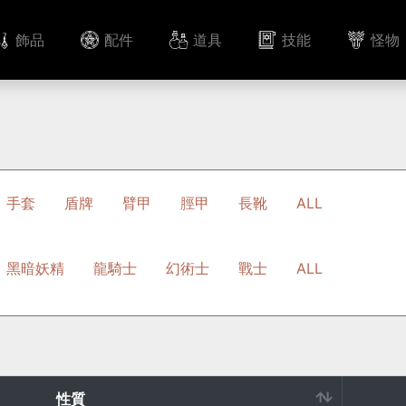
飾品
配件
道具
技能
怪物
手套
盾牌
臂甲
脛甲
長靴
ALL
黑暗妖精
龍騎士
幻術士
戰士
ALL
性質