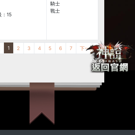
騎士
戰士
：15
1
頁
2
3
4
5
6
7
下一頁