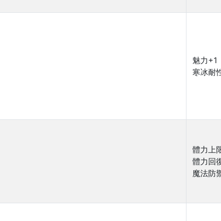
魅力+1
寒冰耐性
體力上限
體力回復
魔法防禦