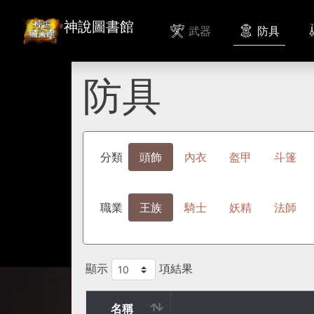
神說圖書館
武器
防具
防具
分類
頭飾
內衣
盔甲
斗篷
職業
王族
騎士
妖精
法師
顯示
項結果
名稱