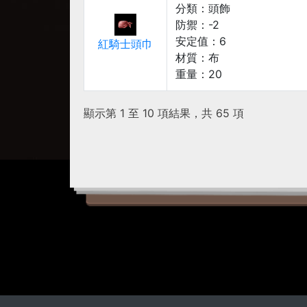
分類：
頭飾
防禦：
-2
安定值：
6
紅騎士頭巾
材質：
布
重量：
20
顯示第 1 至 10 項結果，共 65 項